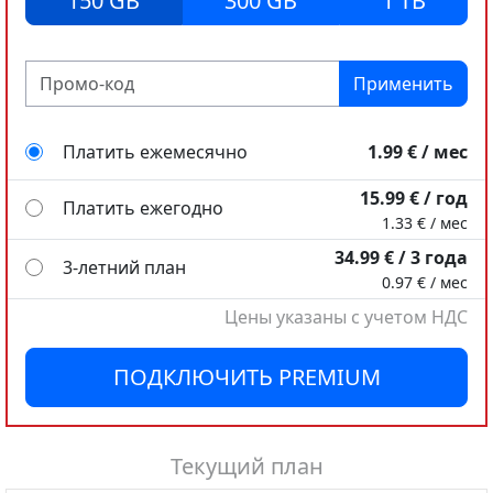
150 GB
300 GB
1 TB
Применить
Платить ежемесячно
1.99 € / мес
15.99 € / год
Платить ежегодно
1.33 € / мес
34.99 € / 3 года
3-летний план
0.97 € / мес
Цены указаны с учетом НДС
Платить ежемесячно
Платить ежемесячно
4.99 € / мес
8.99 € / мес
ПОДКЛЮЧИТЬ PREMIUM
25.99 € / год
59.99 € / год
Платить ежегодно
Платить ежегодно
2.17 € / мес
5 € / мес
45.99 € / 3 года
119.99 € / 3 года
Текущий план
3-летний план
3-летний план
1.28 € / мес
3.33 € / мес