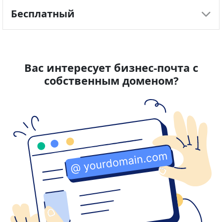
Бесплатный
Цены указаны с учетом НДС
Цены указаны с учетом НДС
Вас интересует бизнес-почта с
собственным доменом?